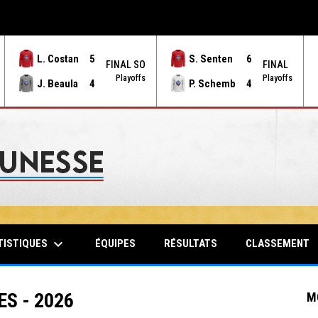
L. Costan
5
S. Senten
6
FINAL SO
FINAL
Playoffs
Playoffs
J. Beaula
4
P. Schemb
4
keyboard_arrow_down
TISTIQUES
ÉQUIPES
RÉSULTATS
CLASSEMENT
S - 2026
M