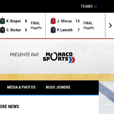
keyboard_arrow_down
TEAMS
K. Riopel
8
J. Sforza
13
FINAL
FINAL
Playoffs
Playoffs
C. Richar
5
P. Lamoth
7
MÉDIA & PHOTOS
NOUS JOINDRE
ORE NEWS