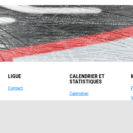
LIGUE
CALENDRIER ET
STATISTIQUES
dow
opens in new window
Contact
opens in new window
Calendrier
opens in new window
Scores
opens in new window
Classement