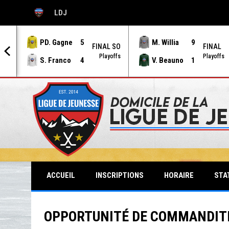
LDJ
OPENS IN NEW WINDOW
PD. Gagne
5
M. Willia
9
AL
FINAL SO
FINAL
offs
Playoffs
Playoffs
S. Franco
4
V. Beauno
1
STA
ACCUEIL
INSCRIPTIONS
HORAIRE
OPPORTUNITÉ DE COMMANDITE