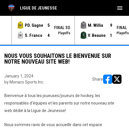
menu
LIGUE DE JEUNESSE
PD. Gagne
5
M. Willia
9
NAL
FINAL SO
FINAL
yoffs
Playoffs
Playoffs
S. Franco
4
V. Beauno
1
NOUS VOUS SOUHAITONS LE BIENVENUE SUR
NOTRE NOUVEAU SITE WEB!
January 1, 2024
Share
by Monaco Sports Inc.
opens in ne
opens i
Bienvenue à tous les joueuses/joueurs de hockey, les
responsables d'équipes et les parents sur notre nouveau site
web dédié à la Ligue de Jeunesse!
Nous sommes ravis de vous accueillir dans cet espace